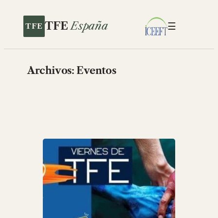
Saltar
al
TFE
España
☰
contenido
Archivos:
Eventos