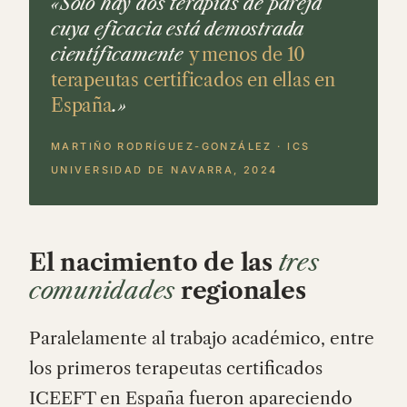
«Solo hay dos terapias de pareja
cuya eficacia está demostrada
científicamente
y menos de 10
terapeutas certificados en ellas en
España
.»
MARTIÑO RODRÍGUEZ-GONZÁLEZ · ICS
UNIVERSIDAD DE NAVARRA, 2024
El nacimiento de las
tres
comunidades
regionales
Paralelamente al trabajo académico, entre
los primeros terapeutas certificados
ICEEFT en España fueron apareciendo